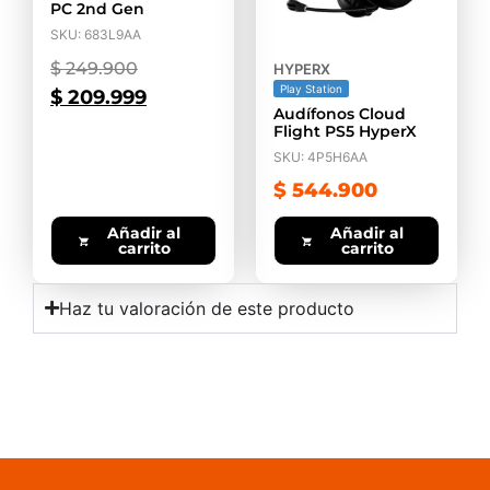
PC 2nd Gen
SKU: 683L9AA
$
249.900
HYPERX
Play Station
$
209.999
Audífonos Cloud
Flight PS5 HyperX
SKU: 4P5H6AA
$
544.900
Añadir al
Añadir al
carrito
carrito
Haz tu valoración de este producto