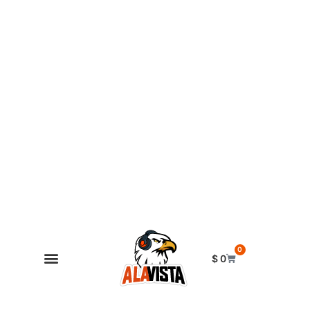
0
$
0
Shop Alavista
Punto de vista