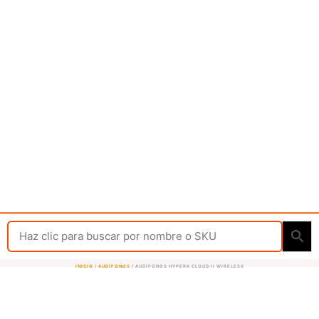
INICIO
/
AUDÍFONOS
/ AUDÍFONOS HYPERX CLOUD II WIRELESS