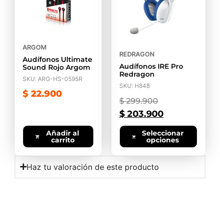
ARGOM
REDRAGON
Audífonos Ultimate
Audífonos IRE Pro
Sound Rojo Argom
Redragon
SKU: ARG-HS-0595R
SKU: H848
$
22.900
$
299.900
$
203.900
Añadir al
Seleccionar
carrito
opciones
Haz tu valoración de este producto