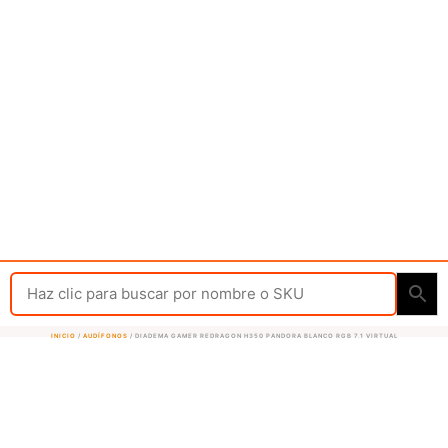
INICIO
/
AUDÍFONOS
/ DIADEMA GAMER REDRAGON H350 PANDORA BLANCO RGB 7.1 VIRTUAL