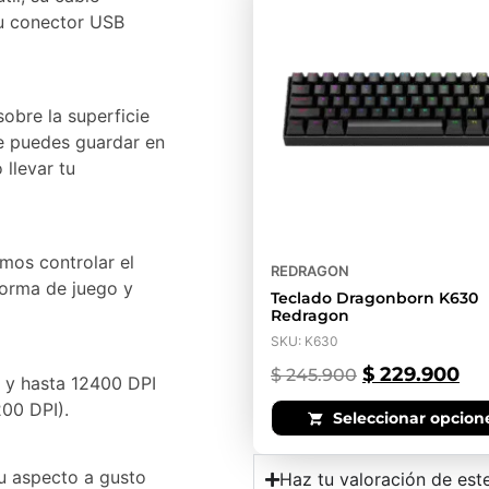
su conector USB
sobre la superficie
e puedes guardar en
 llevar tu
mos controlar el
REDRAGON
forma de juego y
Teclado Dragonborn K630
Redragon
SKU: K630
$
229.900
$
245.900
n y hasta 12400 DPI
00 DPI).
Seleccionar opcion
u aspecto a gusto
Haz tu valoración de est