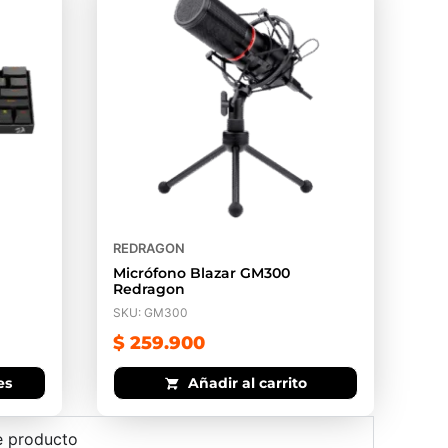
REDRAGON
Micrófono Blazar GM300
Redragon
SKU: GM300
$
259.900
es
Añadir al carrito
e producto