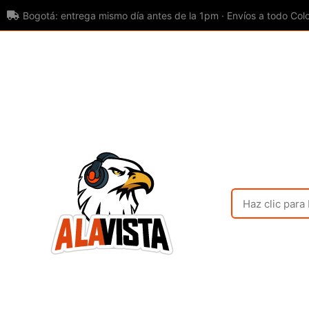
Bogotá: entrega mismo día antes de la 1pm · Envíos a todo Col