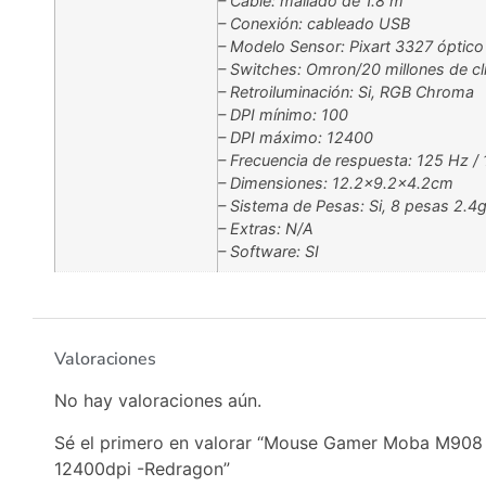
– Cable: mallado de 1.8 m
– Conexión: cableado USB
– Modelo Sensor: Pixart 3327 óptico
– Switches: Omron/20 millones de cl
– Retroiluminación: Si, RGB Chroma
– DPI mínimo: 100
– DPI máximo: 12400
– Frecuencia de respuesta: 125 Hz /
– Dimensiones: 12.2×9.2×4.2cm
– Sistema de Pesas: Si, 8 pesas 2.4g
– Extras: N/A
– Software: SI
Valoraciones
No hay valoraciones aún.
Sé el primero en valorar “Mouse Gamer Moba M908 
12400dpi -Redragon”