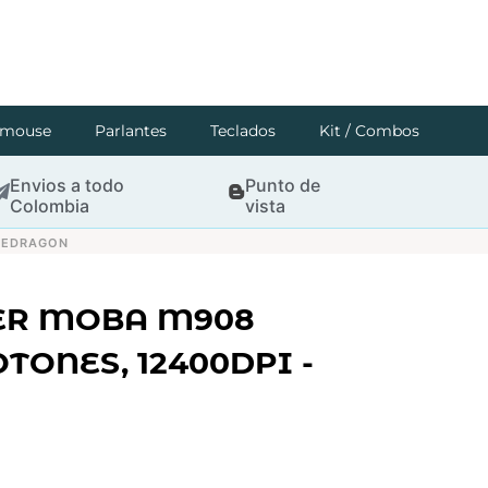
mouse
Parlantes
Teclados
Kit / Combos
Envios a todo
Punto de
Colombia
vista
-REDRAGON
R MOBA M908
OTONES, 12400DPI -